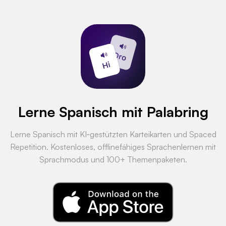
Lerne Spanisch mit Palabring
Lerne Spanisch mit KI‑gestützten Karteikarten und Spaced
Repetition. Kostenloses, offlinefähiges Sprachenlernen mit
Sprachmodus und 100+ Themenpaketen.