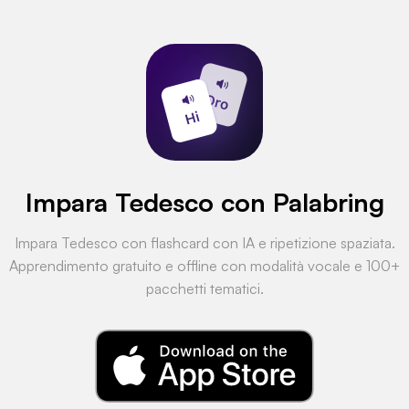
Impara Tedesco con Palabring
Impara Tedesco con flashcard con IA e ripetizione spaziata.
Apprendimento gratuito e offline con modalità vocale e 100+
pacchetti tematici.